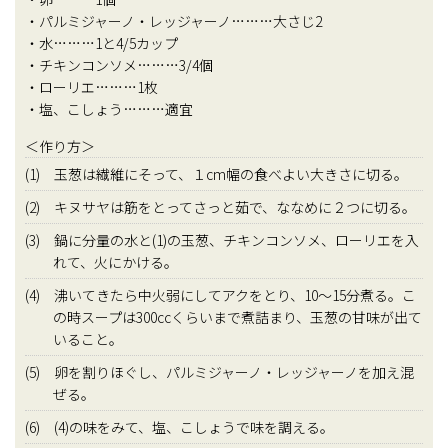
・パルミジャーノ・レッジャーノ………大さじ2
・水………1と4/5カップ
・チキンコンソメ………3/4個
・ローリエ………1枚
・塩、こしょう………適宜
＜作り方＞
(1) 玉葱は繊維にそって、１cm幅の食べよい大きさに切る。
(2) キヌサヤは筋をとってさっと茹で、ななめに２つに切る。
(3) 鍋に分量の水と(1)の玉葱、チキンコンソメ、ローリエを入
れて、火にかける。
(4) 沸いてきたら中火弱にしてアクをとり、10～15分煮る。こ
の時スープは300ccくらいまで煮詰まり、玉葱の甘味が出て
いること。
(5) 卵を割りほぐし、パルミジャーノ・レッジャーノを加え混
ぜる。
(6) (4)の味をみて、塩、こしょうで味を調える。