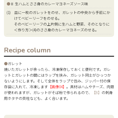
●
Ⅱ 生ハムとささ身のカレーマヨネーズソース味
(1) 皿に一枚のガレットをのせ、ガレットの中央から手前にか
けてベビーリーフをのせる。
そのベビーリーフの上片側に生ハムと野菜、そのとなりに
＜作り方＞(4)のささ身のカレーマヨネーズのせる。
Recipe column
●
ガレット
焼いたガレットが余ったら、冷凍保存しておくと便利です。ガレ
ットとガレットの間にはラップを挟み、ガレット同士がひっつか
ないようにします。そして全体をラップで包み、ジッパー付の保
存袋に入れて、冷凍します
【画像04】
。具材はハムやチーズ、肉類
が使われますが、ガレットがそば粉で作られるので、
【B】
の刺身
用ホタテの貝柱なども、よく合います。