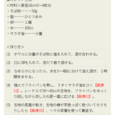
＜材料＞直径18cm5～6枚分
・そば粉………50g
・塩………ひとつまみ
・卵………１個
・水………100cc
・サラダ油………少量
＜作り方＞
(1) ボウルに分量のそば粉と塩を入れて、混ぜ合わせる。
(2) (1)に卵を入れて、泡だて器で混ぜる。
(3) なめらかになったら、水を3～4回に分けて加え混ぜ、１時
間休ませる。
(4) 強火でフライパンを熱し、うすくサラダ油をひく
【画像
01】
。レードルで50～60ccの生地を、フライパンをゆっく
り回しながら流し入れ底一面に広げる
【画像02】
。
(5) 生地の表面が乾き、生地の縁が茶色っぽく色づいてちりち
りしたら
【画像03】
、ヘラか菜箸を使って裏返す。