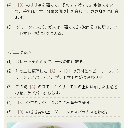
(4)
【D】
のささ身を茹でて、そのまま冷ます。水気をふい
て、手でほぐす。分量の調味料を合わせ、ささ身を混ぜ合
わす。
(5) グリーンアスパラガスは、茹でて2～3cm長さに切り、プ
チトマトは横に2つに切る。
＜仕上げる＞
(1) ガレットをたたんで、一枚の皿に盛る。
(2) 別の皿に調理した
【A】
〜
【D】
の具材とベビーリーフ、グ
リーンアスパラガス、プチトマトを盛り合わせる。
(3) この時
【A】
のスモークドサーモンの上には晒した玉葱を
のせ、ケイパーをちらす。
(4)
【B】
のホタテの上にはきざみ海苔を盛る。
(5)
【D】
のささ身の上にグリーンアスパラガスを飾る。