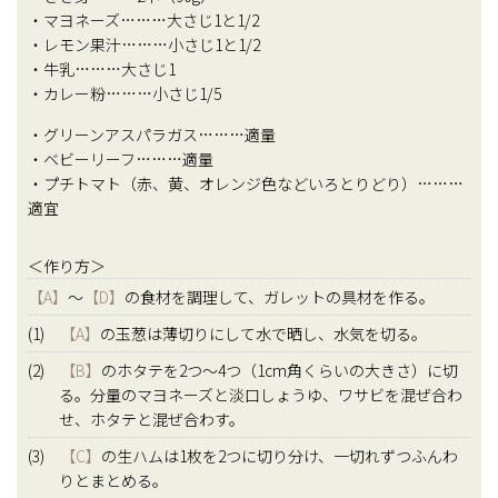
・マヨネーズ………大さじ1と1/2
・レモン果汁………小さじ1と1/2
・牛乳………大さじ1
・カレー粉………小さじ1/5
・グリーンアスパラガス………適量
・ベビーリーフ………適量
・プチトマト（赤、黄、オレンジ色などいろとりどり）………
適宜
＜作り方＞
【A】
〜
【D】
の食材を調理して、ガレットの具材を作る。
(1)
【A】
の玉葱は薄切りにして水で晒し、水気を切る。
(2)
【B】
のホタテを2つ～4つ（1cm角くらいの大きさ）に切
る。分量のマヨネーズと淡口しょうゆ、ワサビを混ぜ合わ
せ、ホタテと混ぜ合わす。
(3)
【C】
の生ハムは1枚を2つに切り分け、一切れずつふんわ
りとまとめる。