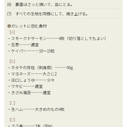
(6) 裏面はさっと焼いて、皿にとる。
(7) すべての生地を同様にして、焼き上げる。
●
ガレットに包む食材
【A】
・スモークドサーモン………4枚（切り落としでもよい）
・玉葱………適宜
・ケイパー………10～15粒
【B】
・ホタテの貝柱（刺身用）………90g
・マヨネーズ………大さじ2
・淡口しょうゆ………少々
・ワサビ………適宜
・きざみ海苔………適宜
【C】
・生ハム………大きめのもの4枚
【D】
・ささ身………2本（90g）