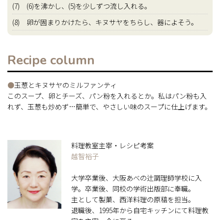
(7) (6)を沸かし、(5)を少しずつ流し入れる。
(8) 卵が固まりかけたら、キヌサヤをちらし、器によそう。
Recipe column
●
玉葱とキヌサヤのミルファンティ
このスープ、卵とチーズ、パン粉を入れるとか。私はパン粉も入
れず、玉葱も炒めず…簡単で、やさしい味のスープに仕上げます。
料理教室主宰・レシピ考案
越智裕子
大学卒業後、大阪あべの辻調理師学校に入
学。卒業後、同校の学術出版部に奉職。
主として製菓、西洋料理の原稿を担当。
退職後、1995年から自宅キッチンにて料理教