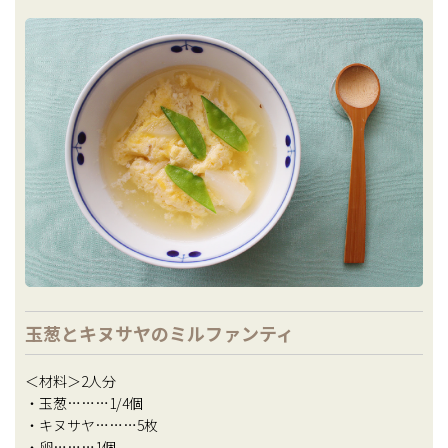
玉葱とキヌサヤのミルファンティ
＜材料＞2人分
・玉葱………1/4個
・キヌサヤ………5枚
・卵………1個