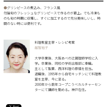
●
グリンピースの煮込み、フランス風
勿論旬のフレッシュなグリンピースで作るのが最上。でも冷凍も
のも旬の時期に収穫し、すぐに加工するので充分美味しいし、時
間のない時には便利です。
料理教室主宰・レシピ考案
越智裕子
大学卒業後、大阪あべの辻調理師学校に入
学。卒業後、同校の学術出版部に奉職。
主として製菓、西洋料理の原稿を担当。
退職後、1995年から自宅キッチンにて料理教
室を主宰、今に至る。
2000年から数年コープこうべカルチャーセン
ターにて講師を勤める。神戸在住。