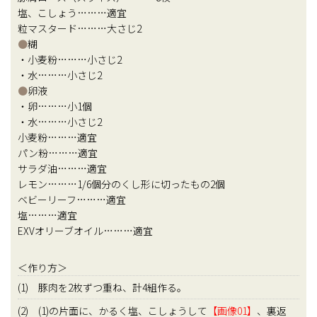
塩、こしょう………適宜
粒マスタード………大さじ2
●
糊
・小麦粉………小さじ2
・水………小さじ2
●
卵液
・卵………小1個
・水………小さじ2
小麦粉………適宜
パン粉………適宜
サラダ油………適宜
レモン………1/6個分のくし形に切ったもの2個
ベビーリーフ………適宜
塩………適宜
EXVオリーブオイル………適宜
＜作り方＞
(1) 豚肉を2枚ずつ重ね、計4組作る。
(2) (1)の片面に、かるく塩、こしょうして
【画像01】
、裏返