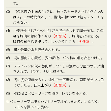
す。
(3) (2)の豚肉の上面の１/２に、粒マスタード大さじ1/2ずつの
ばす。この時糊代として、豚肉の縁5mmは粒マスタードを
ぬらない。
(4) 小麦粉小さじ2と水小さじ2を混ぜ合わせて糊を作る。この
糊を豚肉の縁に薄くぬり
【画像02】
、豚肉を2つに折る。
豚肉の縁を指で押して、しっかり閉じる
【画像03】
。
(5) 卵と分量の水を混ぜ合わせる。
(6) (4)の豚肉に小麦粉、(5)の卵液、パン粉の順で衣をつける。
(7) フライパンに(4)の豚肉が１/2くらい浸かる分量のサラダ油
を入れて、170度くらいに熱する。
(8) (7)に(6)の豚肉を入れ、途中で一度裏返す。両面がきつね色
になったら、出来上がり
【画像04】
。
(9) 器に(8)とベビーリーフを盛り、レモンを添える。
※ベビーリーフは塩とEXVオリーブオイルをふり、いただく。
レモンを搾っても良い。