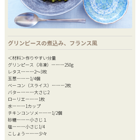
グリンピースの煮込み、フランス風
＜材料＞作りやすい分量
グリンピース（冷凍）………250g
レタス………2～3枚
玉葱………1/4個
ベーコン（スライス）………2枚
バター………大さじ2
ローリエ………1枚
水………1カップ
チキンコンソメ………1/2個
砂糖………小さじ１
塩………小さじ1/4
こしょう………少々