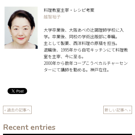
料理教室主宰・レシピ考案
越智裕子
大学卒業後、大阪あべの辻調理師学校に入
学。卒業後、同校の学術出版部に奉職。
主として製菓、西洋料理の原稿を担当。
退職後、1995年から自宅キッチンにて料理教
室を主宰、今に至る。
2000年から数年コープこうべカルチャーセン
ターにて講師を勤める。神戸在住。
« 過去の記事へ
新しい記事へ »
Recent entries