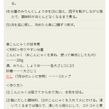
る。
(4) 分量のみりんとしょうゆを(3)に加え、団子を転がしながら強
火で、調味料がほとんどなくなるまで煮る。
(5) (4)を皿に移し、冷めたら串に2個ずつ刺す。
●
こんにゃくの甘辛煮
＜材料＞作りやすい分量
こんにゃく（糸こんにゃくを束ね、撚って棒状にしたもの）
………200g
酒、みりん、しょうゆ………各大さじ1と2/3
砂糖………大さじ１
だし
（7月分のレシピ参照）………1カップ
＜作り方＞
(1) こんにゃくは茹でてから水で洗い、水気を切る。
(2) 鍋にだしと調味料、(1)のこんにゃくを入れて火にかける。沸
いてくるまでは強火で、沸いたら弱火にして、コトコトと煮