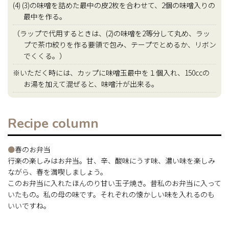
(4) (3)の味噌を詰めた最中の皮2枚を合わせて、2個の味噌入りの
最中を作る。
（ラップで代用するときは、(2)の味噌を2等分して丸め、ラッ
プで茶巾絞りを作る要領で包み、テープでとめるか、リボン
でくくる。）
※いただく時には、カップに味噌玉最中を１個入れ、150ccの
お湯を加えて混ぜると、味噌汁が出来る。
Recipe column
●
春のお弁当
行楽の楽しみはお弁当。甘、辛、酸味にうす味、濃い味を楽しみ
ながら、春を満喫しましょう。
このお弁当に入れたほんのり甘い玉子焼き。昔私のお弁当に入って
いたもの。私の母の味です。それぞれの懐かしい味を入れるのも
いいですね。