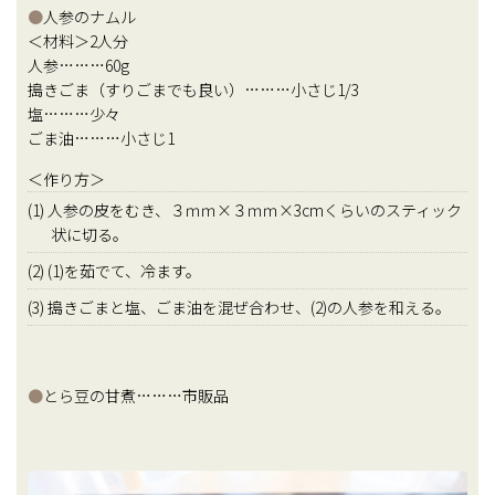
●
人参のナムル
＜材料＞2人分
人参………60g
搗きごま（すりごまでも良い）………小さじ1/3
塩………少々
ごま油………小さじ1
＜作り方＞
(1) 人参の皮をむき、３ｍｍ×３ｍｍ×3cmくらいのスティック
状に切る。
(2) (1)を茹でて、冷ます。
(3) 搗きごまと塩、ごま油を混ぜ合わせ、(2)の人参を和える。
●
とら豆の甘煮………市販品