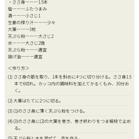
・ささ身………1.5本
塩………ふたつまみ
酒………小さじ1
生姜の搾り汁………少々
大葉………3枚
天ぷら粉………大さじ2
水………大さじ2強
天ぷら粉………適宜
揚げ油………適宜
＜作り方＞
(1) ささ身の筋を取り、1本を斜めに4つに切り分ける。ささ身1.5
本で6切れ。カッコ内の調味料を加えてかるくもみ、30分お
く。
(2) 大葉はたてに2つに切る。
(3) (1)のささ身に薄く天ぷら粉をつける。
(4) (3)のささ身に(2)の大葉を巻き、巻き終わりをつま楊枝で止め
る。
(5) 天ぷら粉と水を混ぜて、衣を作る。