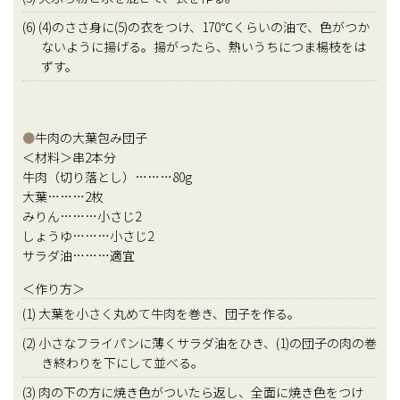
(6) (4)のささ身に(5)の衣をつけ、170℃くらいの油で、色がつか
ないように揚げる。揚がったら、熱いうちにつま楊枝をは
ずす。
●
牛肉の大葉包み団子
＜材料＞串2本分
牛肉（切り落とし）………80g
大葉………2枚
みりん………小さじ2
しょうゆ………小さじ2
サラダ油………適宜
＜作り方＞
(1) 大葉を小さく丸めて牛肉を巻き、団子を作る。
(2) 小さなフライパンに薄くサラダ油をひき、(1)の団子の肉の巻
き終わりを下にして並べる。
(3) 肉の下の方に焼き色がついたら返し、全面に焼き色をつけ