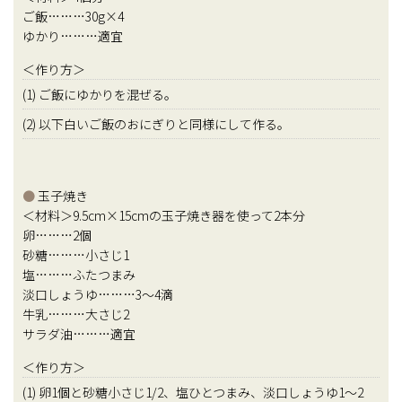
ご飯………30g×4
ゆかり………適宜
＜作り方＞
(1) ご飯にゆかりを混ぜる。
(2) 以下白いご飯のおにぎりと同様にして作る。
●
玉子焼き
＜材料＞9.5cm×15cmの玉子焼き器を使って2本分
卵………2個
砂糖………小さじ1
塩………ふたつまみ
淡口しょうゆ………3～4滴
牛乳………大さじ2
サラダ油………適宜
＜作り方＞
(1) 卵1個と砂糖小さじ1/2、塩ひとつまみ、淡口しょうゆ1～2