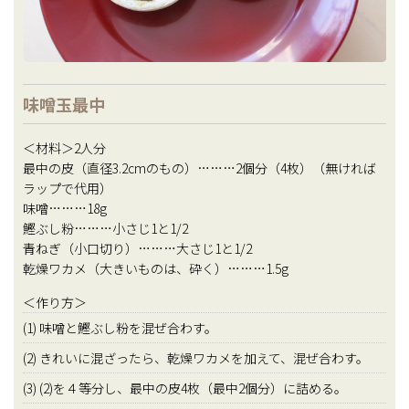
味噌玉最中
＜材料＞2人分
最中の皮（直径3.2cmのもの）………2個分（4枚）（無ければ
ラップで代用）
味噌………18g
鰹ぶし粉………小さじ1と1/2
青ねぎ（小口切り）………大さじ1と1/2
乾燥ワカメ（大きいものは、砕く）………1.5g
＜作り方＞
(1) 味噌と鰹ぶし粉を混ぜ合わす。
(2) きれいに混ざったら、乾燥ワカメを加えて、混ぜ合わす。
(3) (2)を４等分し、最中の皮4枚（最中2個分）に詰める。