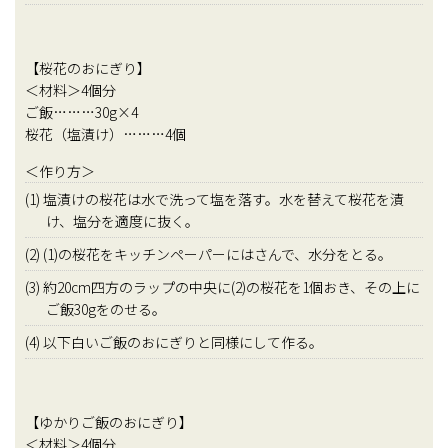
【桜花のおにぎり】
＜材料＞4個分
ご飯………30g×4
桜花（塩漬け）………4個
＜作り方＞
(1) 塩漬けの桜花は水で洗って塩を落す。水を替えて桜花を漬
け、塩分を適度に抜く。
(2) (1)の桜花をキッチンペーパーにはさんで、水分をとる。
(3) 約20cm四方のラップの中央に(2)の桜花を1個おき、その上に
ご飯30gをのせる。
(4) 以下白いご飯のおにぎりと同様にして作る。
【ゆかりご飯のおにぎり】
＜材料＞4個分