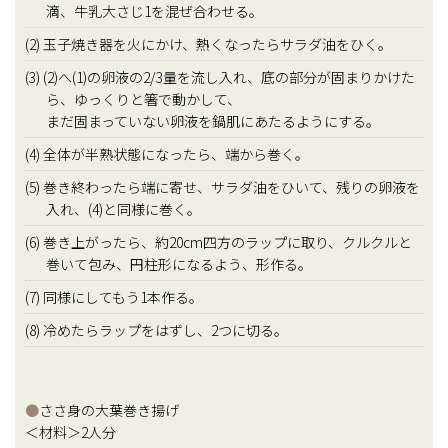
滴、牛乳大さじ1を混ぜ合わせる。
(2) 玉子焼き器を火にかけ、熱くなったらサラダ油をひく。
(3) (2)へ(1)の卵液の2/3量を流し入れ、底の部分が固まりかけた
ら、ゆっくりと箸で動かして、
まだ固まっていない卵液を鍋肌にあたるようにする。
(4) 全体が半熟状態になったら、端から巻く。
(5) 巻き終わったら端に寄せ、サラダ油をひいて、残りの卵液を
入れ、(4)と同様に巻く。
(6) 巻き上がったら、約20cm四方のラップに取り、クルクルと
巻いて包み、円柱形になるよう、形作る。
(7) 同様にしてもう1本作る。
(8) 冷めたらラップをはずし、2つに切る。
●
ささ身の大葉巻き揚げ
＜材料＞2人分