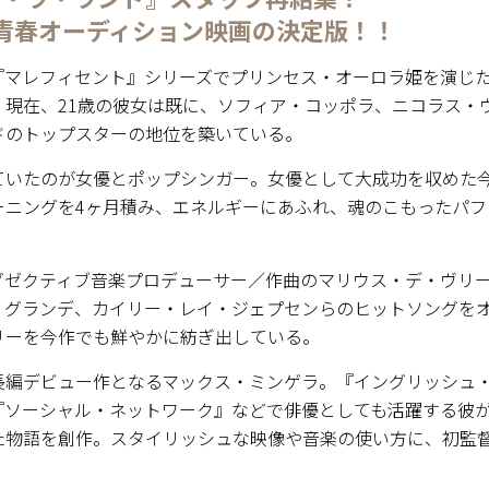
青春オーディション映画の決定版！！
『マレフィセント』シリーズでプリンセス・オーロラ姫を演じ
。現在、21歳の彼女は既に、ソフィア・コッポラ、ニコラス・
ドのトップスターの地位を築いている。
ていたのが女優とポップシンガー。女優として大成功を収めた
ニングを4ヶ月積み、エネルギーにあふれ、魂のこもったパフ
グゼクティブ音楽プロデューサー／作曲のマリウス・デ・ヴリ
・グランデ、カイリー・レイ・ジェプセンらのヒットソングを
リーを今作でも鮮やかに紡ぎ出している。
長編デビュー作となるマックス・ミンゲラ。『イングリッシュ
『ソーシャル・ネットワーク』などで俳優としても活躍する彼
た物語を創作。スタイリッシュな映像や音楽の使い方に、初監