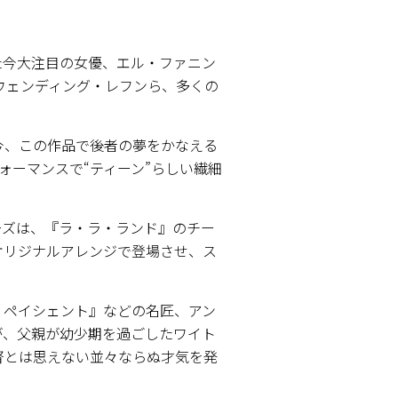
た今大注目の女優、エル・ファニン
ウェンディング・レフンら、多くの
今、この作品で後者の夢をかなえる
ォーマンスで“ティーン”らしい繊細
ーズは、『ラ・ラ・ランド』のチー
オリジナルアレンジで登場させ、ス
・ペイシェント』などの名匠、アン
が、父親が幼少期を過ごしたワイト
督とは思えない並々ならぬ才気を発