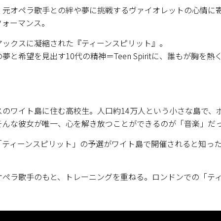
く元オペラ歌手との絆や夢に挑戦するヴァイオレットの心情に
フォーマンス。
マックスに凝縮された『ティーンスピリット』。
希望を見出す10代の精神＝Teen Spiritに、誰もが胸を熱
スのワイト島に住む高校生。人口約14万人という小さな島で、
そんな彼女が唯一、心を解き放つことができるのが「音楽」だ
「ティーンスピリット」の予選がワイト島で開催されると知っ
。
オペラ歌手のもと、トレーニングを重ねる。ロンドンでの「テ