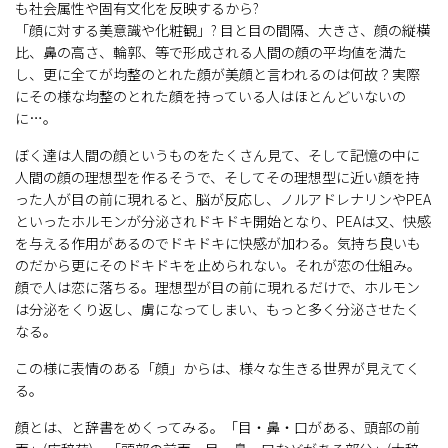
も社会属性や固有文化を反映するから?
「顔に対する美意識や化粧観」? 目と目の間隔、大きさ、顔の縦横
比、鼻の高さ、輪郭、等で形成される人間の顔の平均値を満た
し、更に全てが均整のとれた顔が美顔と言われるのは何故？実際
にその様な均整のとれた顔を持っている人はほとんどいないの
に…。
ぼく達は人間の顔というものをたくさん見て、そして記憶の中に
人間の顔の理想型を作るそうで、そしてその理想型に近い顔を持
った人が目の前に現れると、脳が反応し、ノルアドレナリンやPEA
といったホルモンが分泌されドキドキ開始となり、PEAは又、快感
を与える作用があるのでドキドキに快感が加わる。気持ち良いも
のだから更にそのドキドキを止められない。それが恋の仕組み。
顔で人は恋に落ちる。理想型が目の前に現れるだけで、ホルモン
は分泌をくり返し、虜になってしまい、もっと多く分泌させたく
なる。
この様に表情のある「顔」からは、様々な生きる世界が見えてく
る。
顔とは、と辞書をめくってみる。「目・鼻・口がある、頭部の前