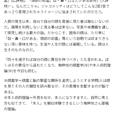
面」(広辞苑)。「頭部の前面。目・鼻・口などがある部分」(大辞
林)…。なんだこりゃ。ジャコメッティはどうしてこんな2言3言で
あっさり表現されちゃうイメージに悩まされていたのだろう。
人類の発生以来、自分で自分の顔を直接に見た者は誰もいないの
だ。鏡等を利用しないと見る事は出来ない。写真や肖像画を通し
て探究し続ける最大の謎。だからこそ、固有の顔は、ただ単に
「目・鼻・口がある、頭部の前面」等という説明では収まりきら
ない深い意味を持つ。生活や人生が顔には凝縮している。顔は人
生そのものなのだ。
「四十を過ぎれば自分の顔に責任を持つべき」とも言われる。ぼ
くはその責任から逃れたくなり、南伸坊の顔面学(※)や本人術的理
論(※)を今日も読む。
※顔面学＝顔面と脳の緊密な関係を追究しようとする学問(人は顔
を見てその人の個性を読み取るが、その表情を支配するのが脳で
ある)。
※本人術的理論＝外見を似せ、本人になりすますと、自然に考え
方も似てきて、「本人」を擬似体験できるという南伸坊さん提唱
の理論。