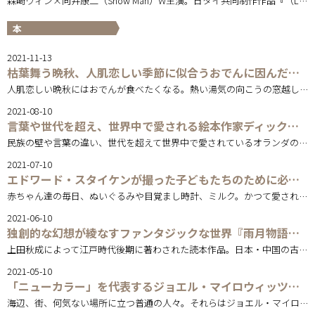
森崎ウィン×向井康二（Snow Man）W主演。日タイ共同制作作品『（LOVE SONG）』は10/31(金)より全国ロードショー。
本
2021-11-13
枯葉舞う晩秋、人肌恋しい季節に似合うおでんに因んだ句集や作家の秘めた恋心をどうぞ。
人肌恋しい晩秋にはおでんが食べたくなる。熱い湯気の向こうの窓越しに、赤く色づいた枯れ葉が揺れている。そんな風情を更に味わう句集と、秋の小さな陽だまりのような向田邦子の秘めた恋や日常を綴った本をどうぞ。
2021-08-10
言葉や世代を超え、世界中で愛される絵本作家ディック・ブルーナとミッフィー。
民族の壁や言葉の違い、世代を超えて世界中で愛されているオランダの絵本作家ディック・ブルーナと、絵本の主人公ミッフィーについて。
2021-07-10
エドワード・スタイケンが撮った子どもたちのために必要なものたち。 写真集『The First Picture Book』。
赤ちゃん達の毎日、ぬいぐるみや目覚まし時計、ミルク。かつて愛されて育ったわたし達は、この写真集によってその愛を思い出すでしょう。
2021-06-10
独創的な幻想が綾なすファンタジックな世界『雨月物語』。
上田秋成によって江戸時代後期に著わされた読本作品。日本・中国の古典から脱化した怪異小説9篇。人間世界の邪悪さを儚む一編や、報われないままこの世を去った亡霊の一編など、江戸の時代から消え去ることのない異界冥界への畏れが語られてゆく。
2021-05-10
「ニューカラー」を代表するジョエル・マイロウィッツの写真集を眺める。
海辺、街、何気ない場所に立つ普通の人々。それらはジョエル・マイロウィッツのカメラを通ると特別な存在になる。アメリカを代表する写真家として多くの後進やファンからリスペクトされるジョエル・マイロウィッツの写真を眺めてみよう。