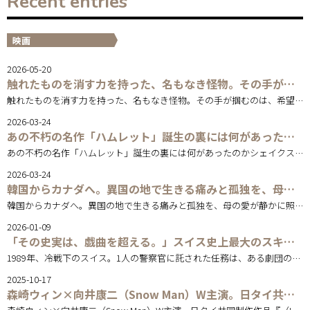
Recent entries
映画
2026-05-20
触れたものを消す力を持った、名もなき怪物。その手が掴むのは、希望か、絶望かー。原作・脚本・主演佐藤二朗。映画『名無し』は5月22日（金）より全国公開。
触れたものを消す力を持った、名もなき怪物。その手が掴むのは、希望か、絶望かー。
2026-03-24
あの不朽の名作「ハムレット」誕生の裏には何があったのか――シェイクスピア夫婦の”愛”と”悲劇”を描く知られざる物語『ハムネット』は4月10日（金）より全国公開
あの不朽の名作「ハムレット」誕生の裏には何があったのか――シェイクスピア夫婦の”愛”と”悲劇”を描く知られざる物語。
2026-03-24
韓国からカナダへ。異国の地で生きる痛みと孤独を、母の愛が静かに照らし出す――『Riceboy ライスボーイ』は4月3日(金)より全国順次公開。
韓国からカナダへ。異国の地で生きる痛みと孤独を、母の愛が静かに照らし出す――『Riceboy ライスボーイ』は4月3日(金)より全国順次公開。
2026-01-09
「その史実は、戯曲を超える。」スイス史上最大のスキャンダルを描くポリティカル・ロマンスコメディ!『役者になったスパイ』は1/23(金) より全国順次ロードショー！
1989年、冷戦下のスイス。1人の警察官に託された任務は、ある劇団の監視だったー。スイス史上最大のスキャンダルを描くポリティカル・ロマンスコメディ!
2025-10-17
森崎ウィン×向井康二（Snow Man）W主演。日タイ共同制作作品『（LOVE SONG）』は10/31(金)より全国ロードショー。